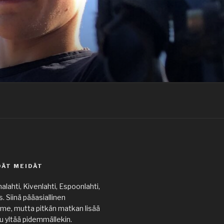
DÄT MEIDÄT
alahti, Kivenlahti, Espoonlahti,
 Siinä pääasiallinen
me, mutta pitkän matkan lisää
u yltää pidemmällekin.