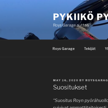
Skip
to
PYKIIKÖ P
content
Roys Garage auttaa
Roys Garage
Tekijät
Y
POSTED
MAY 16, 2020
BY
ROYSGARA
ON
Suositukset
“Suositus Royn pyörähuolloll
sujuivat ammattitaitoisesti.