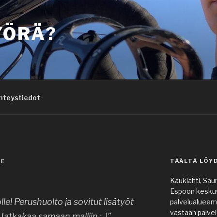
YÖRÄ?
hteystiedot
TÄÄLTÄ LÖY
GE
Kauklahti, Saun
Espoon keskus.
e! Perushuolto ja sovitut lisätyöt
palvelualueem
vastaan palvel
 Jatkakaa samaan malliin :-)”