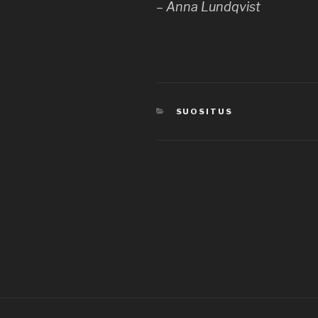
– Anna Lundqvist
CATEGORIES
SUOSITUS
Post
navigation