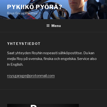
Skip
PYKIIKÖ PYÖRÄ?
to
Roys Garage auttaa
content
Menu
YHTEYSTIEDOT
Saat yhteyden Royhin nopeasti sähköpostitse. Du kan
mejla Roy på svenska, finska och engelska. Service also
in English.
roysgarage@protonmail.com