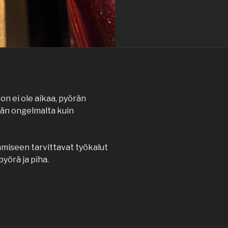
on ei ole aikaa, pyörän
än ongelmalta kuin
tamiseen tarvittavat työkalut
yörä ja piha.