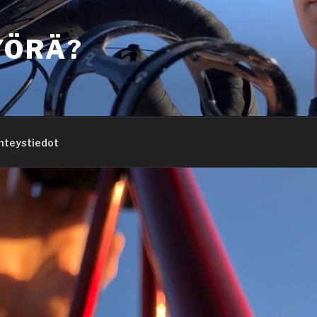
YÖRÄ?
hteystiedot