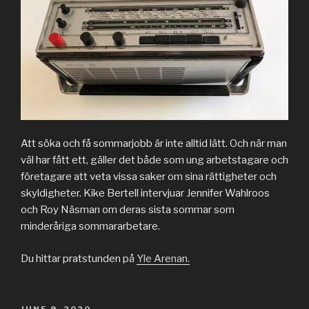
Att söka och få sommarjobb är inte alltid lätt. Och när man
väl har fått ett, gäller det både som ung arbetstagare och
företagare att veta vissa saker om sina rättigheter och
skyldigheter. Kike Bertell intervjuar Jennifer Wahlroos
och Roy Näsman om deras sista sommar som
minderåriga sommararbetare.
Du hittar pratstunden på
Yle Arenan.