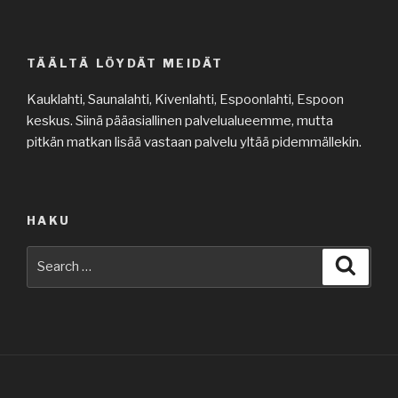
TÄÄLTÄ LÖYDÄT MEIDÄT
Kauklahti, Saunalahti, Kivenlahti, Espoonlahti, Espoon
keskus. Siinä pääasiallinen palvelualueemme, mutta
pitkän matkan lisää vastaan palvelu yltää pidemmällekin.
HAKU
Search
Searc
for: