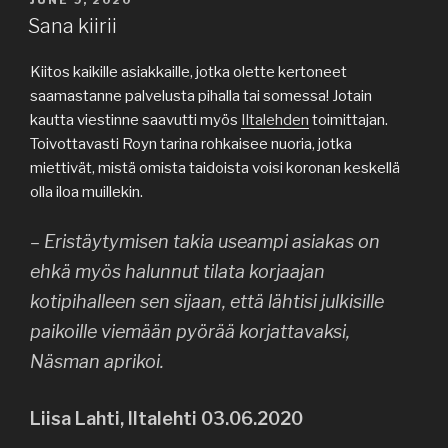
POSTED
JUNE 9, 2020
ON
Sana kiirii
Kiitos kaikille asiakkaille, jotka olette kertoneet
saamastanne palvelusta pihalla tai somessa! Jotain
kautta viestinne saavutti myös
Iltalehden
toimittajan.
Toivottavasti Royn tarina rohkaisee nuoria, jotka
miettivät, mistä omista taidoista voisi koronan keskellä
olla iloa muillekin.
– Eristäytymisen takia useampi asiakas on
ehkä myös halunnut tilata korjaajan
kotipihalleen sen sijaan, että lähtisi julkisille
paikoille viemään pyörää korjattavaksi,
Näsman aprikoi.
Liisa Lahti, Iltalehti 03.06.2020